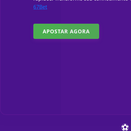
67Bet
APOSTAR AGORA
⚽ 