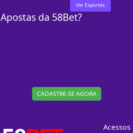
Ver Esportes
 Apostas da 58Bet?
CADASTRE-SE AGORA
Acessos