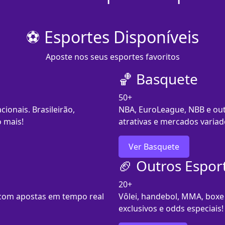
⚽ Esportes Disponíveis
Aposte nos seus esportes favoritos
🏀 Basquete
50+
ionais. Brasileirão,
NBA, EuroLeague, NBB e ou
 mais!
atrativas e mercados variad
Ver Basquete
🏈 Outros Espor
20+
 com apostas em tempo real
Vôlei, handebol, MMA, box
exclusivos e odds especiais!