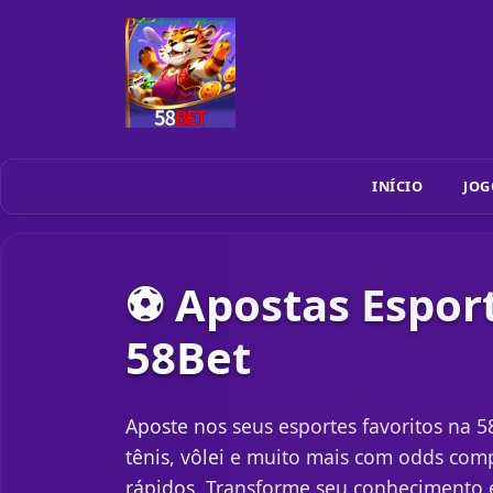
INÍCIO
JOG
⚽ Apostas Esport
58Bet
Aposte nos seus esportes favoritos na 5
tênis, vôlei e muito mais com odds com
rápidos. Transforme seu conhecimento e