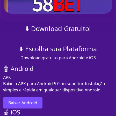
⬇️ Download Gratuito!
⬇️ Escolha sua Plataforma
Download gratuito para Android e iOS
🤖 Android
APK
Baixe o APK para Android 5.0 ou superior. Instalação
simples e rápida em qualquer dispositivo Android!
Baixar Android
🍎 iOS