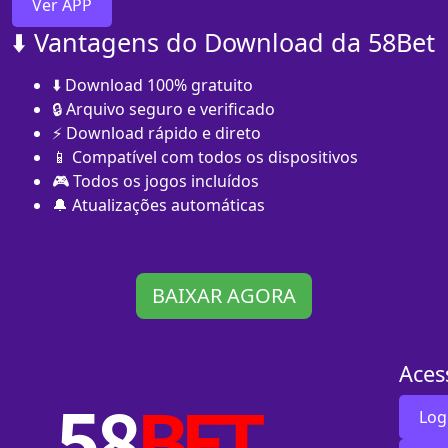
Ver APP
⬇️ Vantagens do Download da 58Bet
⬇️ Download 100% gratuito
🔒 Arquivo seguro e verificado
⚡ Download rápido e direto
📱 Compatível com todos os dispositivos
🎮 Todos os jogos incluídos
🔔 Atualizações automáticas
BAIXAR AGORA
Aces
Log