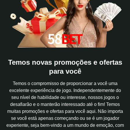
Temos novas promoções e ofertas
para você
Temos o compromisso de proporcionar a você uma
excelente experiência de jogo. Independentemente do
seu nível de habilidade ou interesse, nossos jogos o
desafiarão e o manterão interessado até o fim! Temos
muitas promoções e ofertas para você aqui. Não importa
se você está apenas começando ou se é um jogador
experiente, seja bem-vindo a um mundo de emoção, com