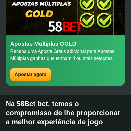
Apostas Múltiplas GOLD
Receba uma Aposta Grátis adicional para Apostas
Múltiplas ganhas que tenham 4 ou mais seleções.
Apostar agora
Na 58Bet bet, temos o
compromisso de lhe proporcionar
a melhor experiência de jogo