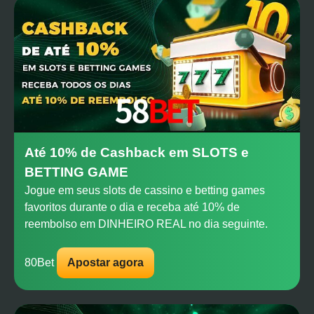
Até 10% de Cashback em SLOTS e
BETTING GAME
Jogue em seus slots de cassino e betting games
favoritos durante o dia e receba até 10% de
reembolso em DINHEIRO REAL no dia seguinte.
80Bet
Apostar agora