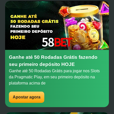
Ganhe até 50 Rodadas Grátis fazendo
seu primeiro depósito HOJE
Ganhe até 50 Rodadas Grátis para jogar nos Slots
da Pragmatic Play, em seu primeiro depósito na
plataforma acima de
Apostar agora