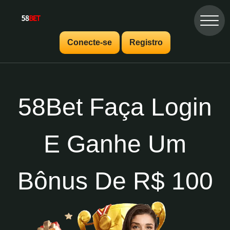
Conecte-se
Registro
58Bet Faça Login
E Ganhe Um
Bônus De R$ 100