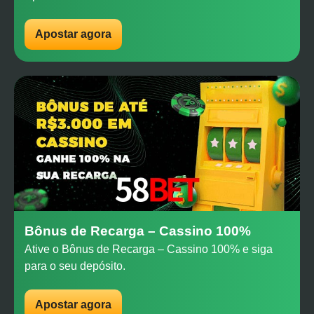
Apostar agora
Bônus de Recarga – Cassino 100%
Ative o Bônus de Recarga – Cassino 100% e siga
para o seu depósito.
Apostar agora