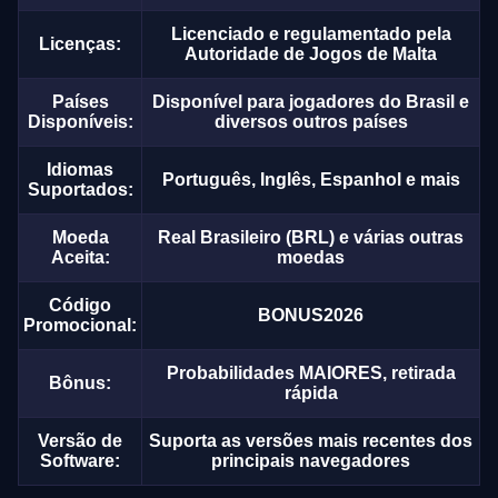
Licenciado e regulamentado pela
Licenças:
Autoridade de Jogos de Malta
Países
Disponível para jogadores do Brasil e
Disponíveis:
diversos outros países
Idiomas
Português, Inglês, Espanhol e mais
Suportados:
Moeda
Real Brasileiro (BRL) e várias outras
Aceita:
moedas
Código
BONUS2026
Promocional:
Probabilidades MAIORES, retirada
Bônus:
rápida
Versão de
Suporta as versões mais recentes dos
Software:
principais navegadores