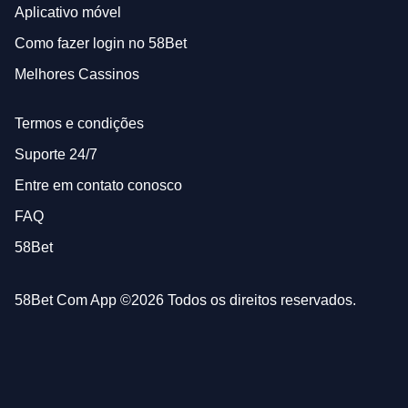
Aplicativo móvel
Como fazer login no 58Bet
Melhores Cassinos
Termos e condições
Suporte 24/7
Entre em contato conosco
FAQ
58Bet
58Bet Com App ©2026 Todos os direitos reservados.