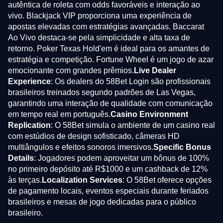
autêntica de roleta com odds favoráveis e interação ao
vivo. Blackjack VIP proporciona uma experiência de
apostas elevadas com estratégias avançadas. Baccarat
Ao Vivo destaca-se pela simplicidade e alta taxa de
retorno. Poker Texas Hold'em é ideal para os amantes de
estratégia e competição. Fortune Wheel é um jogo de azar
emocionante com grandes prêmios.
Live Dealer
Experience
: Os dealers do 58Bet Login são profissionais
brasileiros treinados segundo padrões de Las Vegas,
garantindo uma interação de qualidade com comunicação
em tempo real em português.
Casino Environment
Replication
: O 58Bet simula o ambiente de um casino real
com estúdios de design sofisticado, câmeras HD
multiângulos e efeitos sonoros imersivos.
Specific Bonus
Details
: Jogadores podem aproveitar um bônus de 100%
no primeiro depósito até R$1000 e um cashback de 12%
às terças.
Localization Services
: O 58Bet oferece opções
de pagamento locais, eventos especiais durante feriados
brasileiros e mesas de jogo dedicadas para o público
brasileiro.