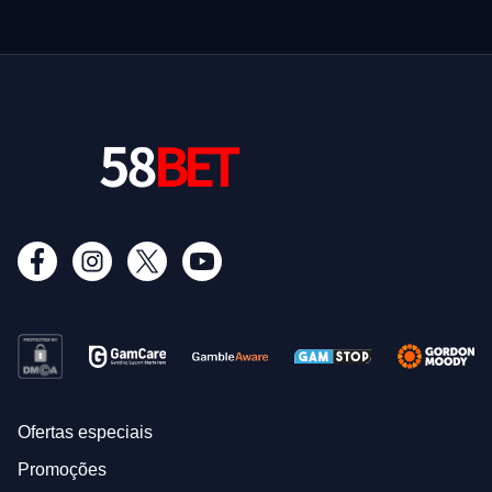
Ofertas especiais
Promoções