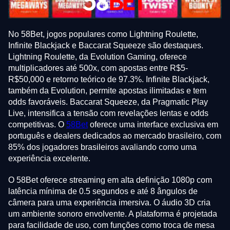
No 58Bet, jogos populares como Lightning Roulette,
Infinite Blackjack e Baccarat Squeeze são destaques.
Lightning Roulette, da Evolution Gaming, oferece
multiplicadores até 500x, com apostas entre R$5-
R$50,000 e retorno teórico de 97.3%. Infinite Blackjack,
também da Evolution, permite apostas ilimitadas e tem
odds favoráveis. Baccarat Squeeze, da Pragmatic Play
Live, intensifica a tensão com revelações lentas e odds
competitivas. O
58Bet
oferece uma interface exclusiva em
português e dealers dedicados ao mercado brasileiro, com
85% dos jogadores brasileiros avaliando como uma
experiência excelente.
O 58Bet oferece streaming em alta definição 1080p com
latência mínima de 0.5 segundos e até 8 ângulos de
câmera para uma experiência imersiva. O áudio 3D cria
um ambiente sonoro envolvente. A plataforma é projetada
para facilidade de uso, com funções como troca de mesa