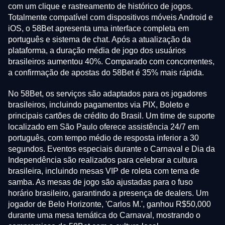
com um clique e rastreamento de histórico de jogos.
Totalmente compatível com dispositivos móveis Android e
iOS, o 58Bet apresenta uma interface completa em
português e sistema de chat. Após a atualização da
plataforma, a duração média de jogo dos usuários
brasileiros aumentou 40%. Comparado com concorrentes,
a confirmação de apostas do 58Bet é 35% mais rápida.
No 58Bet, os serviços são adaptados para os jogadores
brasileiros, incluindo pagamentos via PIX, Boleto e
principais cartões de crédito do Brasil. Um time de suporte
localizado em São Paulo oferece assistência 24/7 em
português, com tempo médio de resposta inferior a 30
segundos. Eventos especiais durante o Carnaval e Dia da
Independência são realizados para celebrar a cultura
brasileira, incluindo mesas VIP de roleta com tema de
samba. As mesas de jogo são ajustadas para o fuso
horário brasileiro, garantindo a presença de dealers. Um
jogador de Belo Horizonte, 'Carlos M.', ganhou R$50,000
durante uma mesa temática do Carnaval, mostrando o