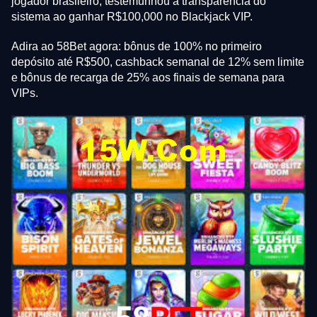
jogador brasileiro, testemunhou a transparência do
sistema ao ganhar R$100,000 no Blackjack VIP.
Adira ao 58Bet agora: bônus de 100% no primeiro
depósito até R$500, cashback semanal de 12% sem limite
e bônus de recarga de 25% aos finais de semana para
VIPs.