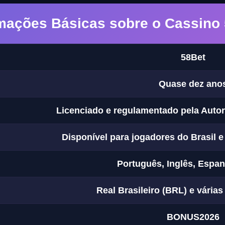
mações Básicas sobre o Cassino
58Bet
Quase dez ano
Licenciado e regulamentado pela Autor
Disponível para jogadores do Brasil e
Português, Inglês, Espan
Real Brasileiro (BRL) e vária
BONUS2026