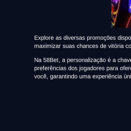
Explore as diversas promoções disp
maximizar suas chances de vitória co
Na 58Bet, a personalização é a chav
preferências dos jogadores para o
você, garantindo uma experiência únic