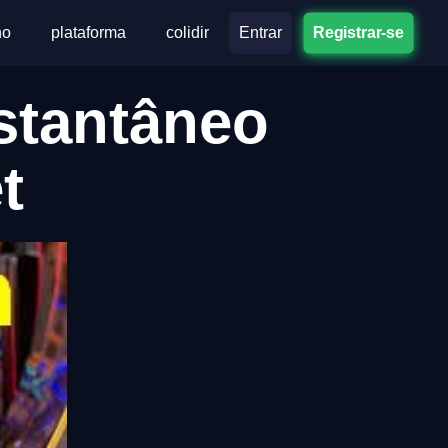
no
plataforma
colidir
Entrar
Registrar-se
stantâneo
t