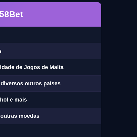
 58Bet
s
idade de Jogos de Malta
 diversos outros países
hol e mais
s outras moedas