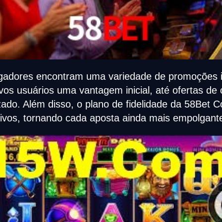
ogadores encontram uma variedade de promoções 
os usuários uma vantagem inicial, até ofertas de
izado. Além disso, o plano de fidelidade da 58Be
ivos, tornando cada aposta ainda mais empolgant