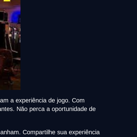
vam a experiência de jogo. Com
antes. Não perca a oportunidade de
ganham. Compartilhe sua experiência