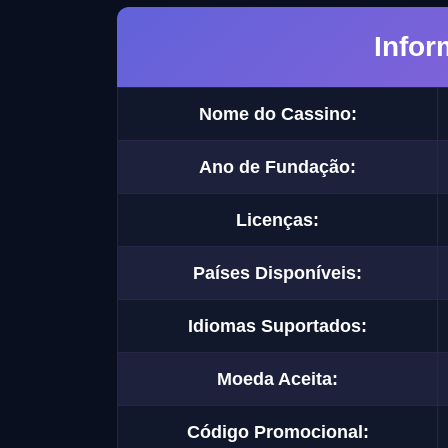
Infor
Nome do Cassino:
Ano de Fundação:
Licenças:
Países Disponíveis:
Idiomas Suportados:
Moeda Aceita:
Código Promocional: