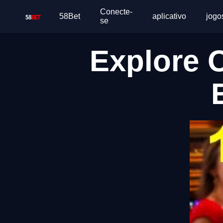
Conecte-
58Bet
aplicativo
jogo
se
Explore 