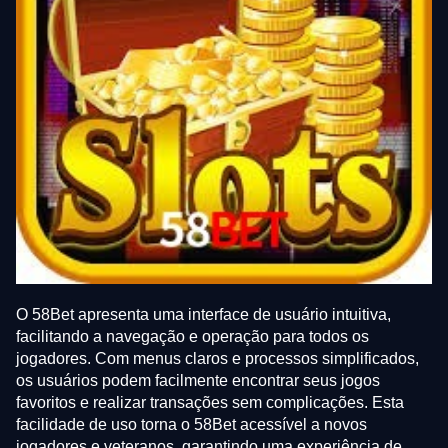
O 58Bet apresenta uma interface de usuário intuitiva,
facilitando a navegação e operação para todos os
jogadores. Com menus claros e processos simplificados,
os usuários podem facilmente encontrar seus jogos
favoritos e realizar transações sem complicações. Esta
facilidade de uso torna o 58Bet acessível a novos
jogadores e veteranos, garantindo uma experiência de