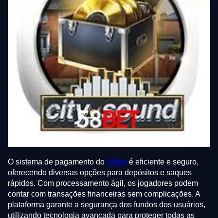
O sistema de pagamento do
58Bet
é eficiente e seguro,
oferecendo diversas opções para depósitos e saques
rápidos. Com processamento ágil, os jogadores podem
contar com transações financeiras sem complicações. A
plataforma garante a segurança dos fundos dos usuários,
utilizando tecnologia avançada para proteger todas as