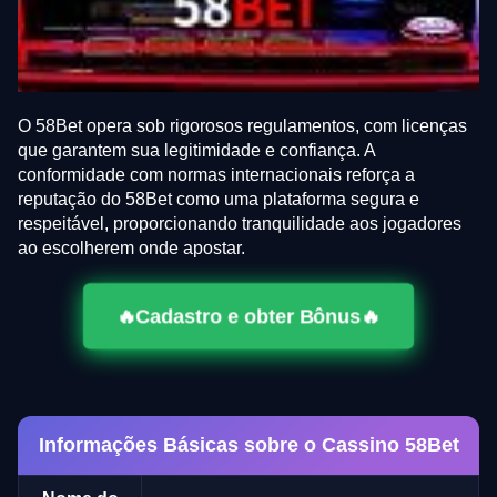
O 58Bet opera sob rigorosos regulamentos, com licenças
que garantem sua legitimidade e confiança. A
conformidade com normas internacionais reforça a
reputação do 58Bet como uma plataforma segura e
respeitável, proporcionando tranquilidade aos jogadores
ao escolherem onde apostar.
🔥Cadastro e obter Bônus🔥
Informações Básicas sobre o Cassino 58Bet