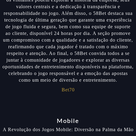
valores centrais e a dedicação à transparência e
responsabilidade no jogo. Além disso, o 58Bet destaca sua
tecnologia de última geração que garante uma experiência
de jogo fluida e segura, bem como sua equipe de suporte
ao cliente, disponível 24 horas por dia. A seção promove
um compromisso com a qualidade e a satisfação do cliente,
reafirmando que cada jogador é tratado com o máximo
respeito e atenção. Ao final, o 58Bet convida todos a se
juntar à comunidade de jogadores e explorar as diversas
oportunidades de entretenimento disponíveis na plataforma,
celebrando o jogo responsável e a emoção das apostas
como um meio de diversão e entretenimento.
Bet70
Mobile
A Revolução dos Jogos Mobile: Diversão na Palma da Mão