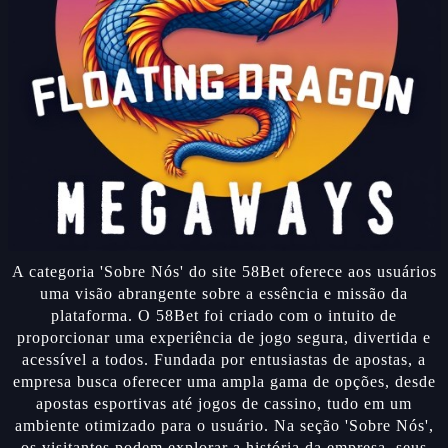
A categoria 'Sobre Nós' do site 58Bet oferece aos usuários
uma visão abrangente sobre a essência e missão da
plataforma. O 58Bet foi criado com o intuito de
proporcionar uma experiência de jogo segura, divertida e
acessível a todos. Fundada por entusiastas de apostas, a
empresa busca oferecer uma ampla gama de opções, desde
apostas esportivas até jogos de cassino, tudo em um
ambiente otimizado para o usuário. Na seção 'Sobre Nós',
os visitantes podem explorar a história da empresa, seus