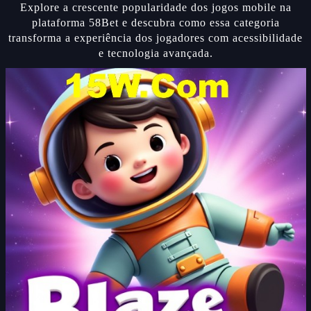
Explore a crescente popularidade dos jogos mobile na
plataforma 58Bet e descubra como essa categoria
transforma a experiência dos jogadores com acessibilidade
e tecnologia avançada.