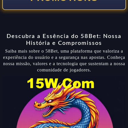
Descubra a Essência do 58Bet: Nossa
História e Compromissos
Saiba mais sobre o 58Bet, uma plataforma que valoriza a
experiência do usuário e a segurança nas apostas. Conheça
nossa missão, valores e a tecnologia que sustentam a nossa
comunidade de jogadores.