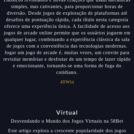
simples, mas cativantes, para proporcionar horas de
diversão. Desde jogos de exploração de plataformas até
desafios de pontuação rápida, cada título nesta categoria
oferece uma experiência única. A facilidade de acesso aos
jogos de arcade online permite que os usuários joguem em
qualquer lugar, combinando a experiência clássica da sala
de jogos com a conveniência das tecnologias modernas.
Jogar um jogo de arcade é, muitas vezes, um convite para
revisitar memórias e desfrutar de um tempo de lazer rápido
e emocionante, tornando-se uma forma de fuga do
cotidiano.
40Win
Virtual
Desvendando o Mundo dos Jogos Virtuais na 58Bet
Este artigo explora a crescente popularidade dos jogos