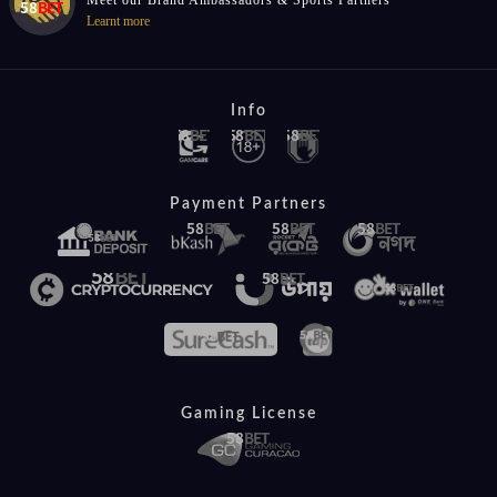
Learnt more
Info
Payment Partners
Gaming License