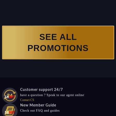
SEE ALL
PROMOTIONS
Customer support 24/7
have a question ? Speak to our agent online
Contact CS
New Member Guide
Check out FAQ and guides