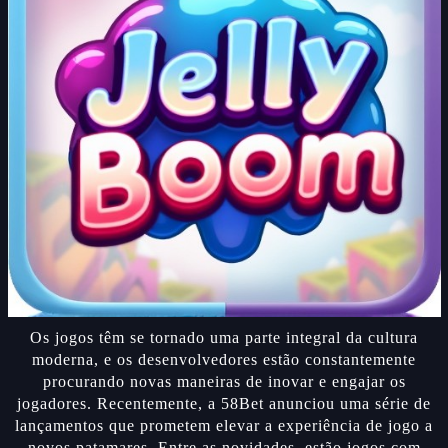
Os jogos têm se tornado uma parte integral da cultura
moderna, e os desenvolvedores estão constantemente
procurando novas maneiras de inovar e engajar os
jogadores. Recentemente, a 58Bet anunciou uma série de
lançamentos que prometem elevar a experiência de jogo a
novos patamares. Entre as novidades, estão jogos com