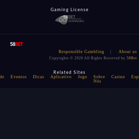
Gaming License
Responsible Gambling
About us
Copyrights © 2026 All Rights Reserved by
58Bet
Related Sites
de
Eventos
Dicas
Aplicativo
Jogo
Sobre
Casino
Esp
Nós