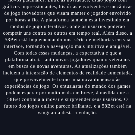
gráficos impressionantes, histórias envolventes e mecânicas
de jogo inovadoras que visam manter o jogador envolvido
por horas a fio. A plataforma também está investindo em
modos de jogo interativos, onde os usuários poderão
competir uns contra os outros em tempo real. Além disso, a
58Bet está implementando uma série de melhorias em sua
interface, tornando a navegação mais intuitiva e amigável.
Com todas essas mudanças, a expectativa é que a
plataforma atraia tanto novos jogadores quanto veteranos
em busca de novas aventuras. As atualizações também
incluem a integração de elementos de realidade aumentada,
que provavelmente trarão uma nova dimensão às
experiências de jogo. Os entusiastas do mundo dos games
podem esperar por muito mais em breve, à medida que a
58Bet continua a inovar e surpreender seus usuários. O
futuro dos jogos online parece brilhante, e a 58Bet está na
vanguarda desta revolução.