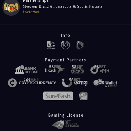
Partnerships
Meet our Brand Ambassadors & Sports Partners
Learnt more
Info
Payment Partners
Gaming License