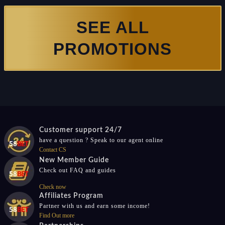
SEE ALL
PROMOTIONS
Customer support 24/7
have a question ? Speak to our agent online
Contact CS
New Member Guide
Check out FAQ and guides
Check now
Affiliates Program
Partner with us and earn some income!
Find Out more