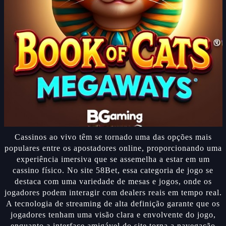
Cassinos ao vivo têm se tornado uma das opções mais
populares entre os apostadores online, proporcionando uma
experiência imersiva que se assemelha a estar em um
cassino físico. No site 58Bet, essa categoria de jogo se
destaca com uma variedade de mesas e jogos, onde os
jogadores podem interagir com dealers reais em tempo real.
A tecnologia de streaming de alta definição garante que os
jogadores tenham uma visão clara e envolvente do jogo,
enquanto a interface amigável do site torna a navegação