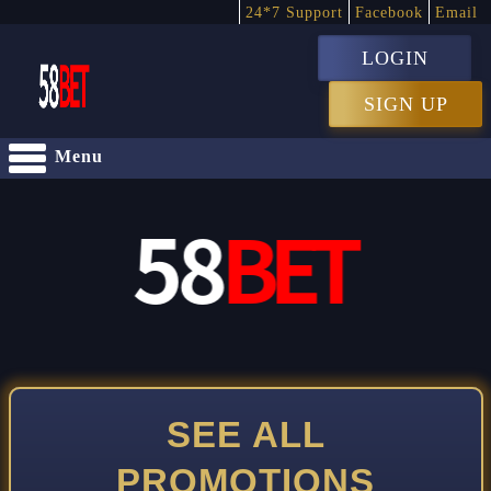
24*7 Support
Facebook
Email
LOGIN
SIGN UP
Menu
SEE ALL
PROMOTIONS