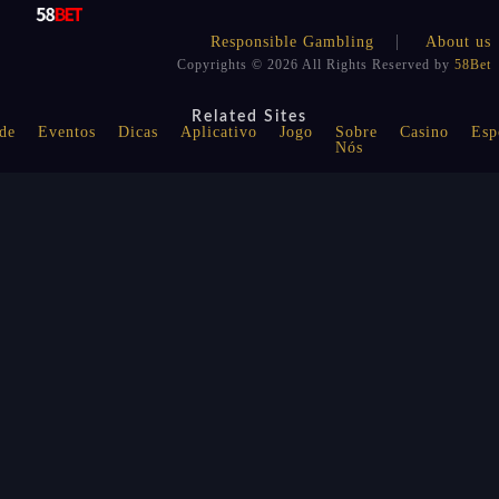
Responsible Gambling
About us
Copyrights © 2026 All Rights Reserved by
58Bet
Related Sites
de
Eventos
Dicas
Aplicativo
Jogo
Sobre
Casino
Esp
Nós