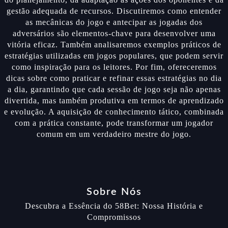
gestão adequada de recursos. Discutiremos como entender
as mecânicas do jogo e antecipar as jogadas dos
adversários são elementos-chave para desenvolver uma
vitória eficaz. Também analisaremos exemplos práticos de
estratégias utilizadas em jogos populares, que podem servir
como inspiração para os leitores. Por fim, ofereceremos
dicas sobre como praticar e refinar essas estratégias no dia
a dia, garantindo que cada sessão de jogo seja não apenas
divertida, mas também produtiva em termos de aprendizado
e evolução. A aquisição de conhecimento tático, combinada
com a prática constante, pode transformar um jogador
comum em um verdadeiro mestre do jogo.
Sobre Nós
Descubra a Essência do 58Bet: Nossa História e
Compromissos