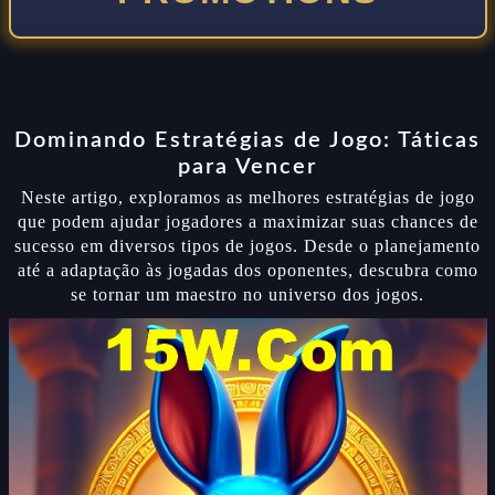
Dominando Estratégias de Jogo: Táticas
para Vencer
Neste artigo, exploramos as melhores estratégias de jogo
que podem ajudar jogadores a maximizar suas chances de
sucesso em diversos tipos de jogos. Desde o planejamento
até a adaptação às jogadas dos oponentes, descubra como
se tornar um maestro no universo dos jogos.