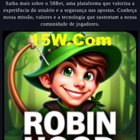
Saiba mais sobre o 58Bet, uma plataforma que valoriza a
experiência do usuário e a segurança nas apostas. Conheça
nossa missão, valores e a tecnologia que sustentam a nossa
comunidade de jogadores.