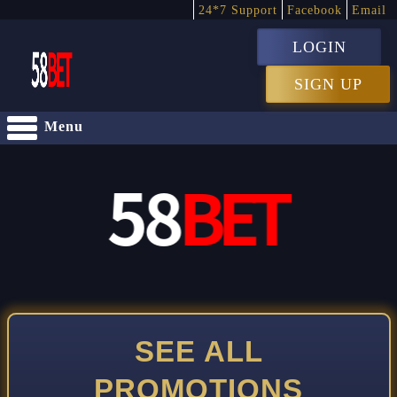
24*7 Support
Facebook
Email
LOGIN
SIGN UP
Menu
SEE ALL
PROMOTIONS